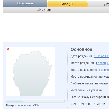
Основное
Блог
( 0 )
Др
Шпионаж
Основное
Дата рождения :
10 Июля
1
Место рождения :
Россия
,
Н
Место нахождения :
Россия
Место проживания : не ука
Любимые места : не указа
Интересы : не указаны
О себе : Вожу Серебрянный 
"А чё, нечётко?!.. Смотри, 
Портрет заполнен на 29 %