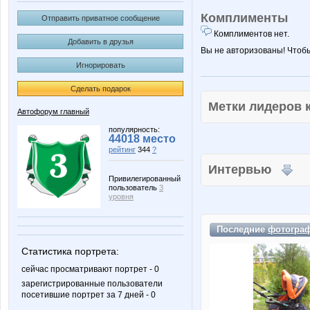
Комплименты
Отправить приватное сообщение
Комплиментов нет.
Добавить в друзья
Вы не авторизованы! Чтоб
Игнорировать
Сделать подарок
Метки лидеров
Автофорум главный
популярность:
44018 место
рейтинг
344
?
Интервью
Привилегированный
пользователь
3
уровня
Последние
фотогра
Статистика портрета:
сейчас просматривают портрет - 0
зарегистрированные пользователи
посетившие портрет за 7 дней - 0