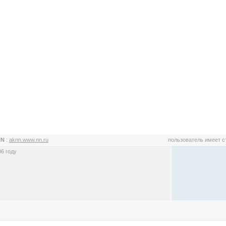
NN
:
aknn.www.nn.ru
пользователь имеет 
6 году