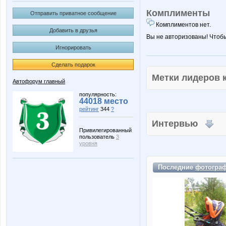
Комплименты
Отправить приватное сообщение
Комплиментов нет.
Добавить в друзья
Вы не авторизованы! Чтоб
Игнорировать
Сделать подарок
Метки лидеров
Автофорум главный
популярность:
44018 место
рейтинг
344
?
Интервью
Привилегированный
пользователь
3
уровня
Последние
фотогра