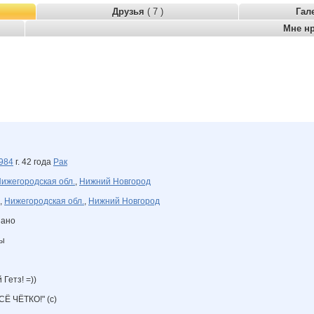
Друзья
( 7 )
Гал
Мне н
984
г. 42 года
Рак
ижегородская обл.
,
Нижний Новгород
,
Нижегородская обл.
,
Нижний Новгород
зано
ны
Гетз! =))
ВСЁ ЧЁТКО!" (с)