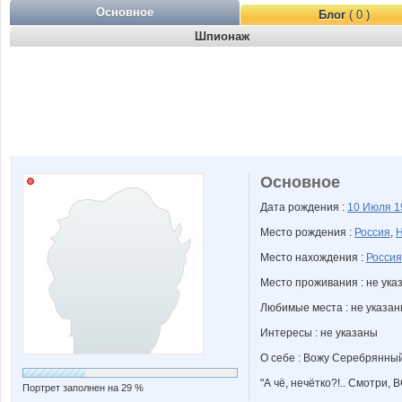
Основное
Блог
( 0 )
Шпионаж
Основное
Дата рождения :
10 Июля
1
Место рождения :
Россия
,
Н
Место нахождения :
Россия
Место проживания : не ука
Любимые места : не указа
Интересы : не указаны
О себе : Вожу Серебрянный 
"А чё, нечётко?!.. Смотри, 
Портрет заполнен на 29 %