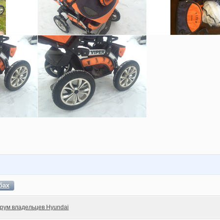
бах
рум владельцев Hyundai