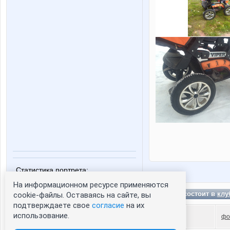
Статистика портрета:
сейчас просматривают портрет - 0
На информационном ресурсе применяются
AK-NN состоит в
клу
cookie-файлы. Оставаясь на сайте, вы
зарегистрированные пользователи
посетившие портрет за 7 дней - 0
подтверждаете свое
согласие
на их
использование.
фо