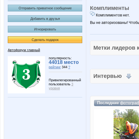
Комплименты
Отправить приватное сообщение
Комплиментов нет.
Добавить в друзья
Вы не авторизованы! Чтоб
Игнорировать
Сделать подарок
Метки лидеров
Автофорум главный
популярность:
44018 место
рейтинг
344
?
Интервью
Привилегированный
пользователь
3
уровня
Последние
фотогра