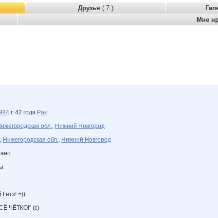
Друзья
( 7 )
Гал
Мне н
984
г. 42 года
Рак
ижегородская обл.
,
Нижний Новгород
,
Нижегородская обл.
,
Нижний Новгород
зано
ны
Гетз! =))
ВСЁ ЧЁТКО!" (с)