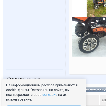
Статистика портрета:
сейчас просматривают портрет - 0
На информационном ресурсе применяются
AK-NN состоит в
клу
cookie-файлы. Оставаясь на сайте, вы
зарегистрированные пользователи
посетившие портрет за 7 дней - 0
подтверждаете свое
согласие
на их
использование.
фо