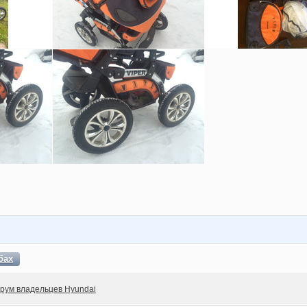
бах
рум владельцев Hyundai