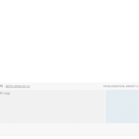
NN
:
aknn.www.nn.ru
пользователь имеет 
6 году