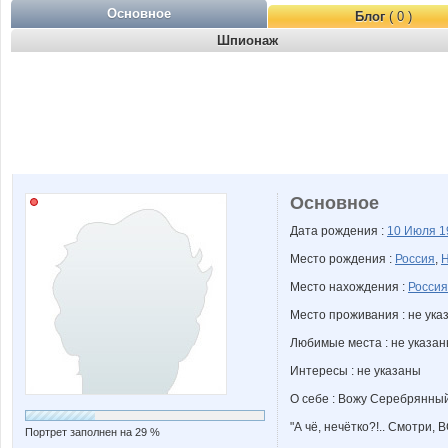
Основное
Блог
( 0 )
Шпионаж
Основное
Дата рождения :
10 Июля
1
Место рождения :
Россия
,
Н
Место нахождения :
Россия
Место проживания : не ука
Любимые места : не указа
Интересы : не указаны
О себе : Вожу Серебрянный 
"А чё, нечётко?!.. Смотри, 
Портрет заполнен на 29 %